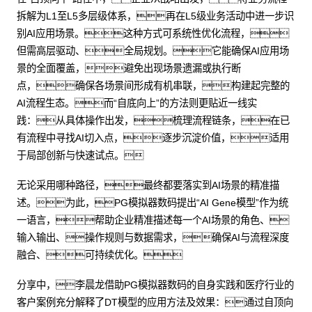
拆解为L1至L5多层级体系，再在L5级业务活动中进一步识
别AI应用场景。这种方式可系统性优化流程，
但需高层驱动、全局规划。它能确保AI应用场
景的全面覆盖，避免出现场景遗漏或执行断
点，确保各场景间形成有机串联，构建起完整的
AI流程生态。而“自底向上”的方法则更贴近一线实
践：从具体操作出发，梳理流程链条，在已
有流程中寻找AI切入点，逐步沉淀价值，适用
于局部创新与快速试点。
无论采用哪种路径，最终都要落实到AI场景的精准描
述。为此，PG模拟器数码提出“AI Gene模型”作为统
一语言，帮助企业精准描述每一个AI场景的角色、
输入输出、操作规则与数据需求，确保AI与流程深度
融合、可持续优化。
分享中，李晨龙借助PG模拟器数码的自身实践和医疗行业的
客户案例充分解释了DT模型的应用方法及效果：通过自顶向