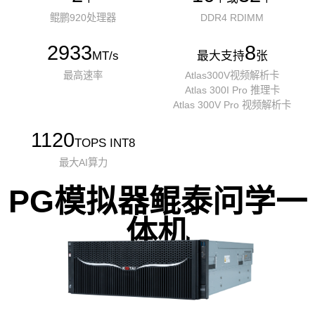
鲲鹏920处理器
DDR4 RDIMM
2933
8
MT/s
最大支持
张
最高速率
Atlas300V视频解析卡
Atlas 300I Pro 推理卡
Atlas 300V Pro 视频解析卡
1120
TOPS INT8
最大AI算力
PG模拟器鲲泰问学一
体机