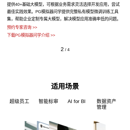
试
PG模拟器问学支持文本、图片、音视频、网页等结构化与非结构
支
具
化知识格式有效整合， 可结合访问权限进行管理控制，保障数据
无
题。
安全，打造企业级私域知识库。
景
预约专家咨询 >>
预约
下载PG模拟器问学介绍 >>
下载
3
/
4
适用场景
超级员工
智能标审
AI for BI
数据资产
管理