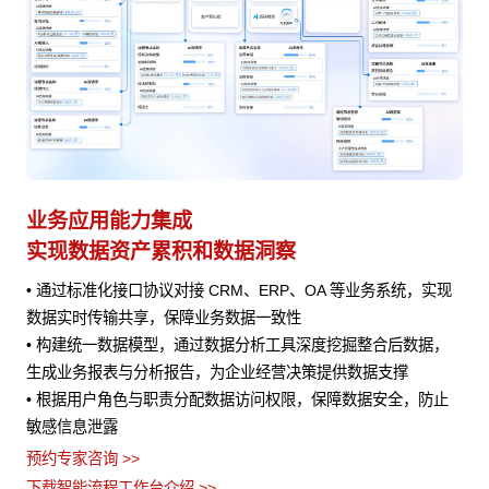
AI Agent 快速接入
业
赋能业务 快速迭代
避
实现
• 快速编排适配的 AI 能力进行集成，为业务处理提供AI 辅助
•
• 将 AI 能力与业务流程深度结合，在客户服务、销售预测、风险
的
，
评估等场景中发挥作用
•
流
预约专家咨询 >>
止
•
下载智能流程工作台介绍 >>
义
预约
下