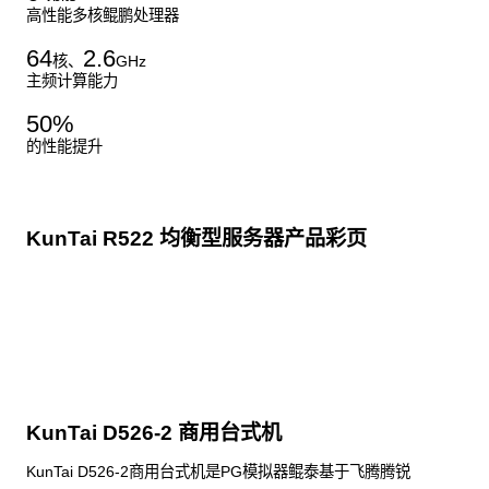
高性能多核鲲鹏处理器
64
2.6
核、
GHz
主频计算能力
50
%
的性能提升
KunTai R522 均衡型服务器产品彩页
点击下载
KunTai D526-2 商用台式机
KunTai D526-2商用台式机是PG模拟器鲲泰基于飞腾腾锐