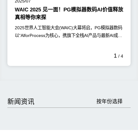
2025/07
WAIC 2025 见一面！PG模拟器数码AI价值释放
真相等你来探
2025世界人工智能大会(WAIC)大幕将启，PG模拟器数码
以“AlforProcess为核心，携旗下全栈AI产品与最新AI成果
集体亮相，给您带来一场AI落地企业的沉浸式体验，开启
AI赋能企业的全新范式!
了解更多
1
/
4
新闻资讯
按年份选择