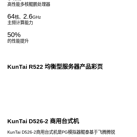
高性能多核鲲鹏处理器
64
2.6
核、
GHz
主频计算能力
50
%
的性能提升
KunTai R522 均衡型服务器产品彩页
点击下载
KunTai D526-2 商用台式机
KunTai D526-2商用台式机是PG模拟器鲲泰基于飞腾腾锐