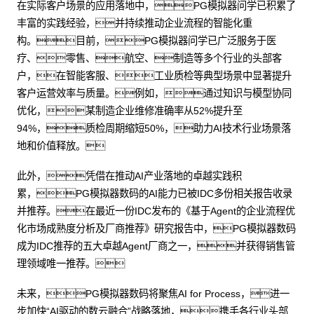
在实际客户场景的应用落地中，PG模拟器问学已积累了
丰富的实践经验，并持续推动企业流程的智能化重
构。目前，PG模拟器问学已广泛服务于医
疗、零售、航空、制造等多个行业的头部客
户，在智能客服、工业质检等典型场景中显著提升
客户运营效率与质量。例如，通过知识与模型协同
优化，某制造企业维修准确率从52%提升至
94%，质检周期缩短50%，助力AI技术行业场景落
地和价值释放。
此外，凭借在推动AI产业落地的卓越实践积
累，PG模拟器数码的AI能力已被IDC多份相关报告收录
并推荐。在最近一份IDC发布的《基于Agent的企业流程优
化市场成熟度分析及厂商推荐》研究报告中，PG模拟器数码
成为IDC推荐的五大卓越Agent厂商之一，并获得销售管
理领域唯一推荐。
未来，PG模拟器数码将聚焦AI for Process，进一
步加快“AI驱动的数云融合”战略落地，携手各行业头部