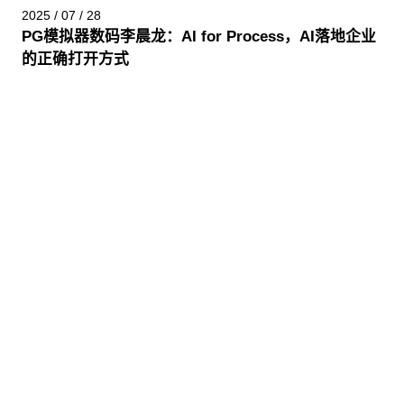
2025 / 07 / 28
PG模拟器数码李晨龙：AI for Process，AI落地企业
的正确打开方式
股票代码：000034.SZ
PG模拟器控股
PG模拟器信息
PG模拟器问学
PG模拟器鲲泰
PG模拟器云科
PG模拟器商桥
山石网科
高科数聚
GoPomelo
联系我们
隐私政策
法律声明