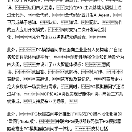
式开发工具和环境，打通算力、模型、知
识、应用四大要素，支持在60+主流基础大模型上通
过无代码、低代码、全代码配置开发AI Agent，
已形成基于感知、认知、知识、记忆、协作
的五大应用开发模式，同时支持二次开发与定制
化，充分与企业业务系统无缝融合。
此外，PG模拟器问学还面向企业业务人员构建了“自服
务知识智能体构建平台”，创新性地将企业知识场景分为
四大类，并设计了八大智能体模板：慧阅
读、慧回答、慧解析、慧写作、
慧朗读、慧翻译、慧互动及慧记忆，可覆盖企业
绝大多数单一场景业务需求。同时，PG模拟器问学还通
过APIs、MCP和A2A协议实现智能体间协同与第三方系
统集成，支持复杂业务场景。
此外，PG模拟器问学还推出了可以在PC端本地化部署的
“爱问学Beta版”，并联合PG模拟器数码旗下PG模拟器
鲲泰推出PG模拟器鲲泰问学一体机，支持包括